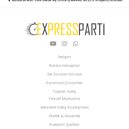
Barbaros Mah. Lale Sokak My Office İş Merkezi No:2/13 Ataşehir/İstanbul
İletişim
Banka Hesapları
Sık Sorulan Sorular
Kurumsal Çözümler
Toptan Satış
Tescilli Markamız
Mesafeli Satış Sözleşmesi
Gizlilik & Güvenlik
Kullanım Şartları