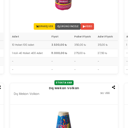
SİPARİŞ VER
ÜRÜNÜ İNCELE
VİDEO
Adet
Fiyat
Paket Fiyatı
Adet Fiyatı
10 Paket 100 Adet
3.500,00 ₺
350,00 ₺
35,00 ₺
1
1 Koli 40 Paket 400 Adet
11.000,00 ₺
275,00 ₺
27,50 ₺
-
-
-
-
-
-
-
-
-
-
-
STOKTA VAR
Dış Mekan Volkan
Dış Mekan Volkan
SKU: V666