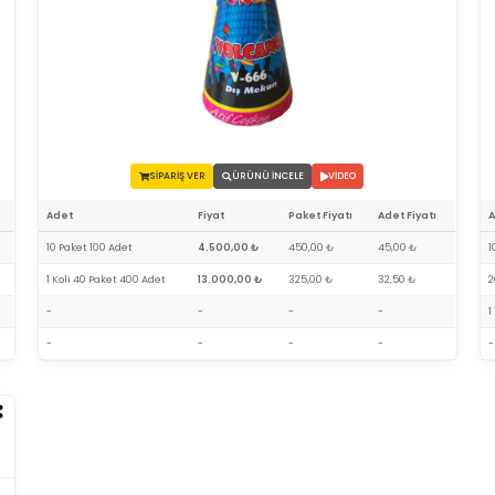
SİPARİŞ VER
ÜRÜNÜ İNCELE
VİDEO
Adet
Fiyat
Paket Fiyatı
Adet Fiyatı
10 Paket 100 Adet
4.500,00 ₺
450,00 ₺
45,00 ₺
1
1 Koli 40 Paket 400 Adet
13.000,00 ₺
325,00 ₺
32,50 ₺
2
-
-
-
-
1
-
-
-
-
-