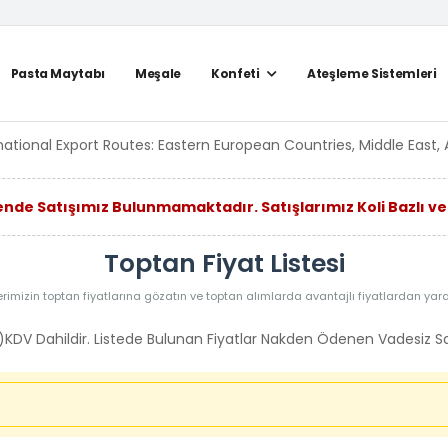
Pasta Maytabı
Meşale
Konfeti
Ateşleme Sistemleri
national Export Routes: Eastern European Countries, Middle East, 
nde Satışımız Bulunmamaktadır. Satışlarımız Koli Bazlı ve
Toptan Fiyat Listesi
rimizin toptan fiyatlarına gözatın ve toptan alımlarda avantajlı fiyatlardan yar
KDV Dahildir. Listede Bulunan Fiyatlar Nakden Ödenen Vadesiz Satı