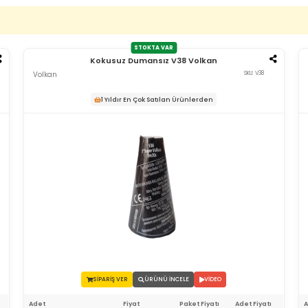
STOKTA VAR
Kokusuz Dumansız V38 Volkan
Volkan
SKU: V38
1 Yıldır En Çok Satılan Ürünlerden
SİPARİŞ VER
ÜRÜNÜ İNCELE
VİDEO
Adet
Fiyat
Paket Fiyatı
Adet Fiyatı