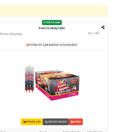
STOKTA VAR
Pasta Maytabı
Pasta Maytabı
SKU: V-660
1 Yıldır En Çok Satılan Ürünlerden
SİPARİŞ VER
ÜRÜNÜ İNCELE
VİDEO