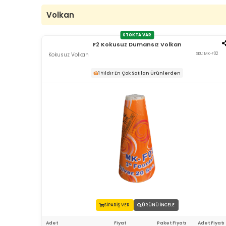
Volkan
STOKTA VAR
F2 Kokusuz Dumansız Volkan
Kokusuz Volkan
SKU: MK-F02
1 Yıldır En Çok Satılan Ürünlerden
SİPARİŞ VER
ÜRÜNÜ İNCELE
Adet
Fiyat
Paket Fiyatı
Adet Fiyatı