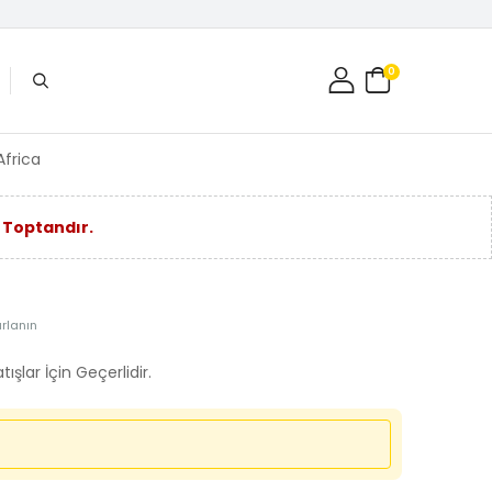
0
Africa
 Toptandır.
arlanın
şlar İçin Geçerlidir.