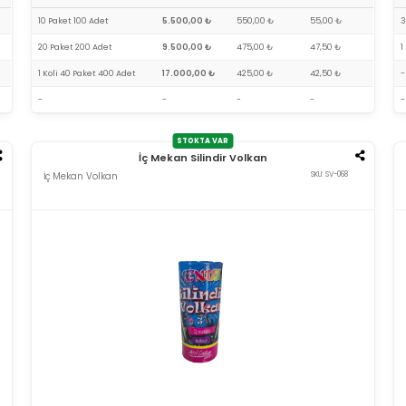
10 Paket 100 Adet
5.500,00 ₺
550,00 ₺
55,00 ₺
3
20 Paket 200 Adet
9.500,00 ₺
475,00 ₺
47,50 ₺
1
1 Koli 40 Paket 400 Adet
17.000,00 ₺
425,00 ₺
42,50 ₺
-
-
-
-
-
-
STOKTA VAR
İç Mekan Silindir Volkan
İç Mekan Volkan
SKU: SV-068