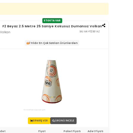
STOKTA VAR
F2 Beyaz 2.5 Metre 25 Saniye Kokusuz Dumansız Volkan
Volkan
SKU: MK-F02 BEYAZ
1 Yıldır En Çok Satılan Ürünlerden
SİPARİŞ VER
ÜRÜNÜ İNCELE
Adet
Fiyat
Paket Fiyatı
Adet Fiyatı