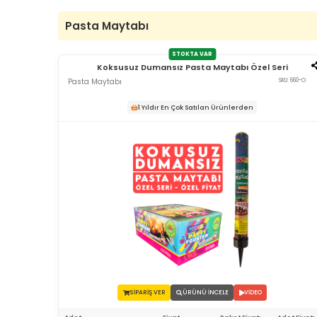
Pasta Maytabı
STOKTA VAR
Koksusuz Dumansız Pasta Maytabı Özel Seri
Pasta Maytabı
SKU: 660-O
1 Yıldır En Çok Satılan Ürünlerden
SİPARİŞ VER
ÜRÜNÜ İNCELE
VİDEO