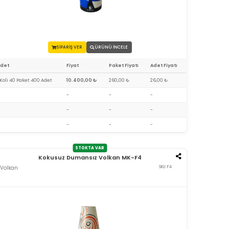
SİPARİŞ VER
ÜRÜNÜ İNCELE
Adet
Fiyat
Paket Fiyatı
Adet Fiyatı
 Koli 40 Paket 400 Adet
10.400,00 ₺
260,00 ₺
26,00 ₺
-
-
-
-
-
-
-
-
-
STOKTA VAR
Kokusuz Dumansız Volkan MK-F4
Volkan
SKU: F4