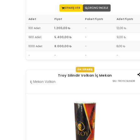
SİPARİŞ VER
ÜRÜNÜ İNCELE
Adet
Fiyat
Paket Fiyatı
Adet Fiyatı
100 Adet
1.200,00 ₺
-
12,00 ₺
600 Adet
5.400,00 ₺
-
9,00 ₺
1000 Adet
8.000,00 ₺
-
8,00 ₺
-
-
-
-
ÖN SİPARİŞ
Troy Silindir Volkan İç Mekan
İç Mekan Volkan
SKU: TROYICSILINDIR