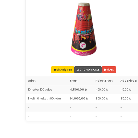
SİPARİŞ VER
ÜRÜNÜ İNCELE
VİDEO
Adet
Fiyat
Paket Fiyatı
Adet Fiyatı
10 Paket 100 Adet
4.500,00 ₺
450,00 ₺
45,00 ₺
1 Koli 40 Paket 400 Adet
14.000,00 ₺
350,00 ₺
35,00 ₺
-
-
-
-
-
-
-
-