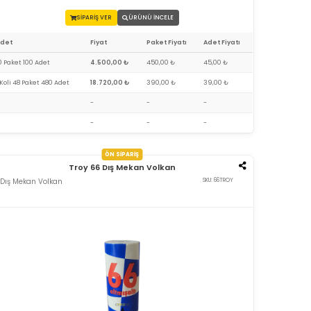
SİPARİŞ VER
ÜRÜNÜ İNCELE
Adet
Fiyat
Paket Fiyatı
Adet Fiyatı
0 Paket 100 Adet
4.500,00 ₺
450,00 ₺
45,00 ₺
 Koli 48 Paket 480 Adet
18.720,00 ₺
390,00 ₺
39,00 ₺
-
-
-
-
-
-
ÖN SİPARİŞ
Troy 66 Dış Mekan Volkan
Dış Mekan Volkan
SKU: 66TROY