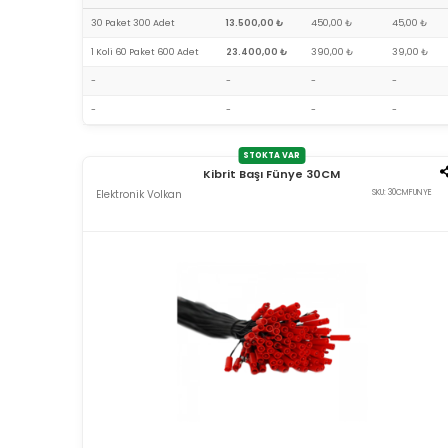
30 Paket 300 Adet
13.500,00 ₺
450,00 ₺
45,00 ₺
1 Koli 60 Paket 600 Adet
23.400,00 ₺
390,00 ₺
39,00 ₺
-
-
-
-
-
-
-
-
STOKTA VAR
Kibrit Başı Fünye 30CM
Elektronik Volkan
SKU: 30CMFUNYE