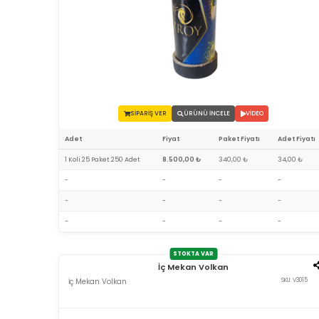
SİPARİŞ VER
ÜRÜNÜ İNCELE
VİDEO
Adet
Fiyat
Paket Fiyatı
Adet Fiyatı
1 Koli 25 Paket 250 Adet
8.500,00 ₺
340,00 ₺
34,00 ₺
-
-
-
-
-
-
-
-
-
-
-
-
STOKTA VAR
İç Mekan Volkan
İç Mekan Volkan
SKU: V3015