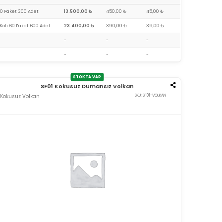
0 Paket 300 Adet
13.500,00 ₺
450,00 ₺
45,00 ₺
 Koli 60 Paket 600 Adet
23.400,00 ₺
390,00 ₺
39,00 ₺
-
-
-
-
-
-
STOKTA VAR
SF01 Kokusuz Dumansız Volkan
Kokusuz Volkan
SKU: SF01-VOLKAN