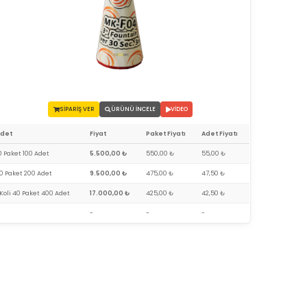
SİPARİŞ VER
ÜRÜNÜ İNCELE
VİDEO
Adet
Fiyat
Paket Fiyatı
Adet Fiyatı
0 Paket 100 Adet
5.500,00 ₺
550,00 ₺
55,00 ₺
0 Paket 200 Adet
9.500,00 ₺
475,00 ₺
47,50 ₺
 Koli 40 Paket 400 Adet
17.000,00 ₺
425,00 ₺
42,50 ₺
-
-
-