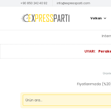
+90 850 242 40 92
info@expressparti.com
Volkan
Inter
UYARI:
Perake
Ürünle
Fiyatlarımızda (%20)