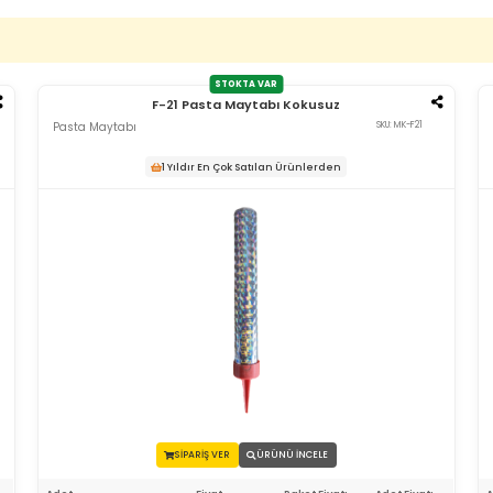
STOKTA VAR
F-21 Pasta Maytabı Kokusuz
Pasta Maytabı
SKU: MK-F21
1 Yıldır En Çok Satılan Ürünlerden
SİPARİŞ VER
ÜRÜNÜ İNCELE