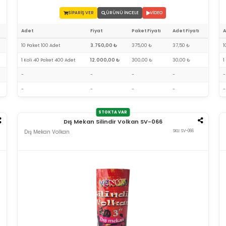
SİPARİŞ VER
ÜRÜNÜ İNCELE
VİDEO
Adet
Fiyat
Paket Fiyatı
Adet Fiyatı
10 Paket 100 Adet
3.750,00 ₺
375,00 ₺
37,50 ₺
1
1 Koli 40 Paket 400 Adet
12.000,00 ₺
300,00 ₺
30,00 ₺
1
-
-
-
-
-
-
-
-
-
-
STOKTA VAR
Dış Mekan Silindir Volkan SV-066
Dış Mekan Volkan
SKU: SV-066