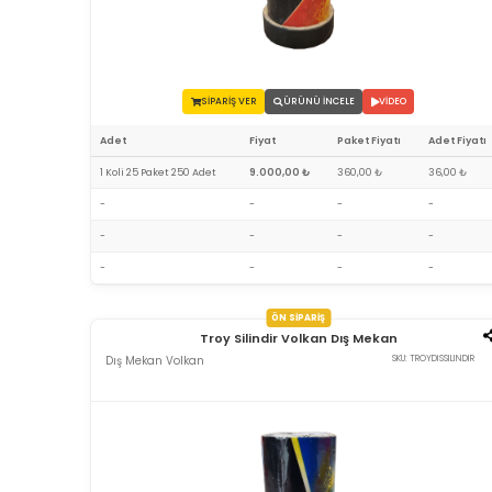
SİPARİŞ VER
ÜRÜNÜ İNCELE
VİDEO
Adet
Fiyat
Paket Fiyatı
Adet Fiyatı
1 Koli 25 Paket 250 Adet
9.000,00 ₺
360,00 ₺
36,00 ₺
-
-
-
-
-
-
-
-
-
-
-
-
ÖN SİPARİŞ
Troy Silindir Volkan Dış Mekan
Dış Mekan Volkan
SKU: TROYDISSILINDIR