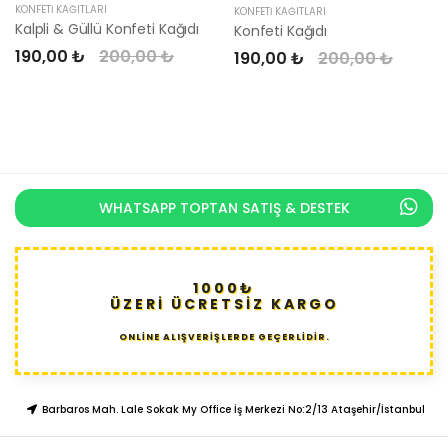
KONFETI KAĞITLARI
KONFETI KAĞITLARI
Kalpli & Güllü Konfeti Kağıdı
Konfeti Kağıdı
190,00 ₺
200,00 ₺
190,00 ₺
200,00 ₺
WHATSAPP TOPTAN SATIŞ & DESTEK
1000₺
ÜZERİ ÜCRETSİZ KARGO
ONLİNE ALIŞVERİŞLERDE GEÇERLİDİR.
Barbaros Mah. Lale Sokak My Office İş Merkezi No:2/13 Ataşehir/İstanbul