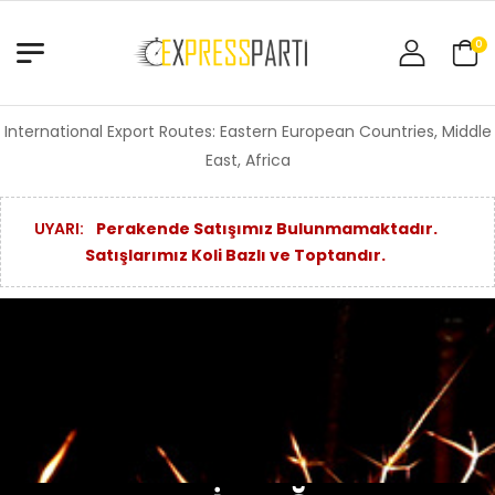
0
International Export Routes: Eastern European Countries, Middle
East, Africa
UYARI:
Perakende Satışımız Bulunmamaktadır.
Satışlarımız Koli Bazlı ve Toptandır.