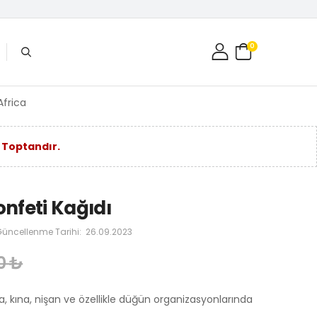
0
Africa
 Toptandır.
onfeti Kağıdı
üncellenme Tarihi:
26.09.2023
0 ₺
ama, kına, nişan ve özellikle düğün organizasyonlarında