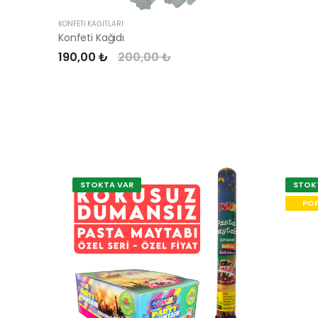
KONFETI KAĞITLARI
Konfeti Kağıdı
190,00 ₺
200,00 ₺
STOKTA VAR
STOK
POP