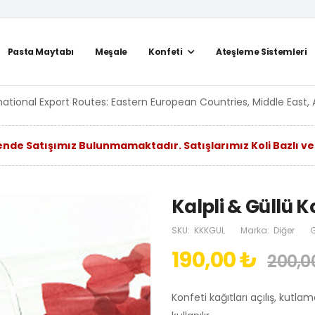
Pasta Maytabı
Meşale
Konfeti
Ateşleme Sistemleri
national Export Routes: Eastern European Countries, Middle East, 
nde Satışımız Bulunmamaktadır. Satışlarımız Koli Bazlı ve
Kalpli & Güllü K
SKU:
KKKGUL
Marka:
Diğer
G
190,00 ₺
200,0
Konfeti kağıtları açılış, kutl