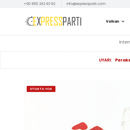
+90 850 242 40 92
info@expressparti.com
Volkan
Inter
UYARI:
Perake
STOKTA YOK