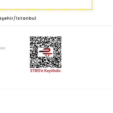
aşehir/İstanbul
esi