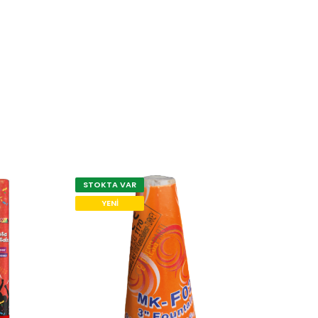
STOKTA VAR
STOK
YENI