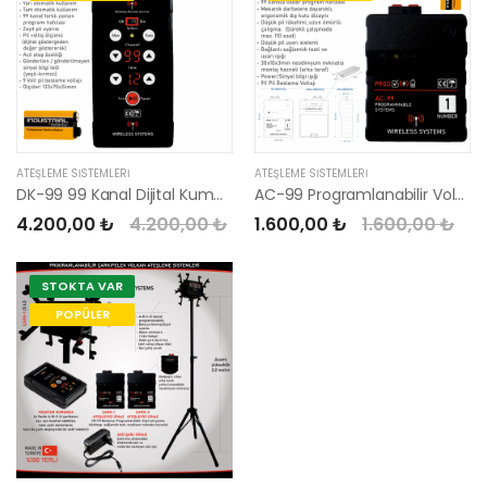
ATEŞLEME SISTEMLERI
ATEŞLEME SISTEMLERI
DK-99 99 Kanal Dijital Kumanda
AC-99 Programlanabilir Volkan Ateşleyici
4.200,00 ₺
4.200,00 ₺
1.600,00 ₺
1.600,00 ₺
STOKTA VAR
POPÜLER