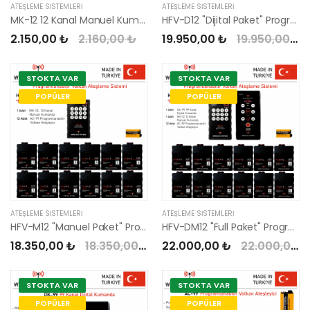
ATEŞLEME SISTEMLERI
ATEŞLEME SISTEMLERI
MK-12 12 Kanal Manuel Kumanda
HFV-D12 "Dijital Paket" Programlanabilir Volkan Ateşleme Sistemi
2.150,00 ₺
2.160,00 ₺
19.950,00 ₺
19.950,00 ₺
STOKTA VAR
STOKTA VAR
POPÜLER
POPÜLER
ATEŞLEME SISTEMLERI
ATEŞLEME SISTEMLERI
HFV-M12 "Manuel Paket" Programlanabilir Volkan Ateşleme Sistemi
HFV-DM12 "Full Paket" Programlanabilir Volkan Ateşleme Sistemi
18.350,00 ₺
18.350,00 ₺
22.000,00 ₺
22.000,00 ₺
STOKTA VAR
STOKTA VAR
POPÜLER
POPÜLER