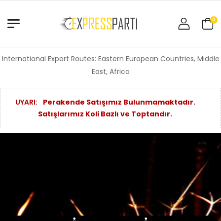
0
International Export Routes: Eastern European Countries, Middle
East, Africa
UYARI:
Perakende Satışımız Bulunmamaktadır.
Satışlarımız Koli Bazlı ve Toptandır.