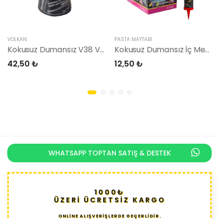
VOLKAN
PASTA MAYTABI
Kokusuz Dumansız V38 Volkan
Kokusuz Dumansız İç Mekan Pasta Maytabı
42,50 ₺
12,50 ₺
WHATSAPP TOPTAN SATIŞ & DESTEK
1000₺
ÜZERİ ÜCRETSİZ KARGO
ONLİNE ALIŞVERİŞLERDE GEÇERLİDİR.