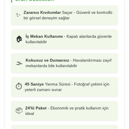
Zararsız Kıvılcımlar
Saçar - Güvenli ve kontrollü
✨
bir görsel deneyim sağlar
İç Mekan Kullanımı
- Kapalı alanlarda güvenle
🏠
kullanılabilir
Kokusuz ve Dumansız
- Havalandırması zayıf
🌫️
mekanlarda bile kullanılabilir
45 Saniye
Yanma Süresi - Fotoğraf çekimi için
⏱️
yeterli zamanı sunar
24'lü Paket
- Ekonomik ve pratik kullanım için
📦
ideal