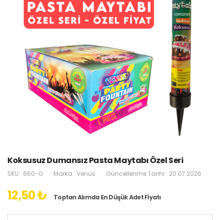
Koksusuz Dumansız Pasta Maytabı Özel Seri
SKU:
660-O
Marka:
Venüs
Güncellenme Tarihi:
20.07.2026
12,50 ₺
Toptan Alımda En Düşük Adet Fiyatı