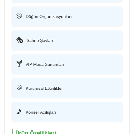
🎊
Düğün Organizasyonları
🎭
Sahne Şovları
🍸
VIP Masa Sunumları
🎉
Kurumsal Etkinlikler
🎵
Konser Açılışları
Ürün Özellikleri