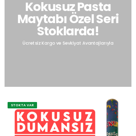
Kokusuz Pasta
Maytabı Özel Seri
Stoklarda!
Ücretsiz Kargo ve Sevkiyat Avantajlarıyla
STOKTA VAR