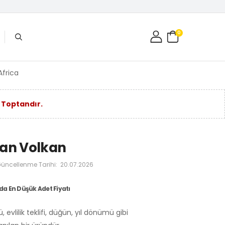
0
Africa
 Toptandır.
kan Volkan
üncellenme Tarihi:
20.07.2026
a En Düşük Adet Fiyatı
evlilik teklifi, düğün, yıl dönümü gibi