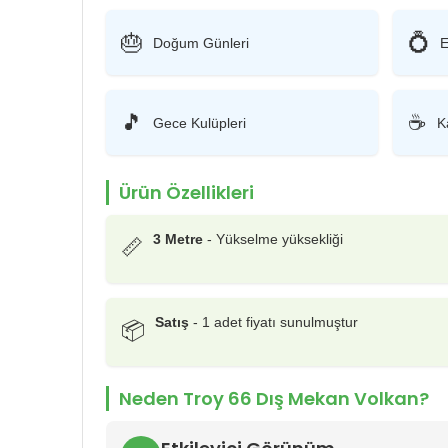
🎂
💍
Doğum Günleri
E
🎵
☕
Gece Kulüpleri
K
Ürün Özellikleri
3 Metre
- Yükselme yüksekliği
📏
Satış
- 1 adet fiyatı sunulmuştur
📦
Neden Troy 66 Dış Mekan Volkan?