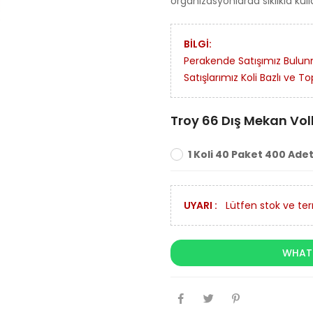
organizasyonlarda sıklıkla kull
BİLGİ:
Perakende Satışımız Bulu
Satışlarımız Koli Bazlı ve To
Troy 66 Dış Mekan Vol
1 Koli 40 Paket 400 Ade
UYARI :
Lütfen stok ve term
WHATS