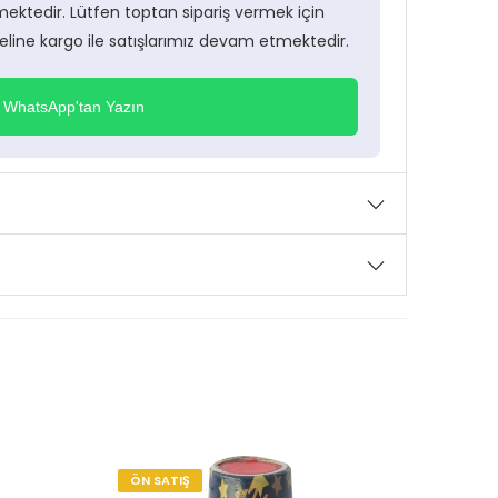
ektedir. Lütfen toptan sipariş vermek için
neline kargo ile satışlarımız devam etmektedir.
WhatsApp'tan Yazın
ÖN SATIŞ
ÖN S