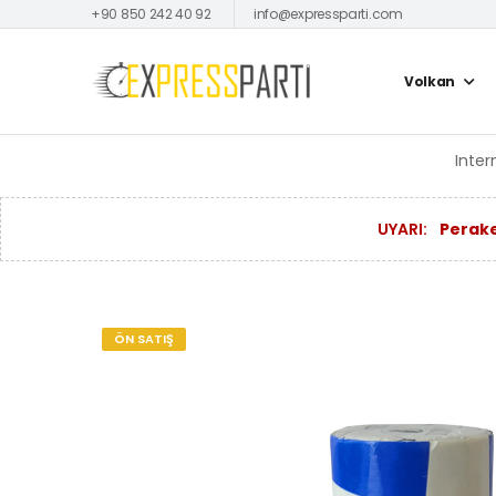
+90 850 242 40 92
info@expressparti.com
Volkan
Inter
UYARI:
Perake
ÖN SATIŞ