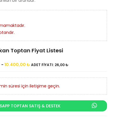
anılan bir üründür.
nmamaktadır.
ptandır.
kan Toptan Fiyat Listesi
t
-
10.400,00 ₺
ADET FIYATI: 26,00 ₺
in süresi için iletişime geçin.
APP TOPTAN SATIŞ & DESTEK