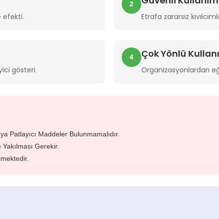
Güvenli Kullanım
2
 efekti.
Etrafa zararsız kıvılcım
Çok Yönlü Kulla
4
ici gösteri.
Organizasyonlardan eğ
veya Patlayıcı Maddeler Bulunmamalıdır.
 Yakılması Gerekir.
lmektedir.