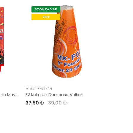
STOKTA VAR
STOK
YENI
KOKUSUZ VOLKAN
PASTA MAYT
Kokusuz Dumansız İç Mekan Pasta Maytabı
F2 Kokusuz Dumansız Volkan
F-21 Pas
37,50 ₺
39,00 ₺
12,73 ₺