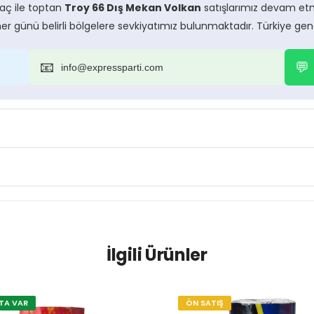
raç ile toptan
Troy 66 Dış Mekan Volkan
satışlarımız devam etm
 her günü belirli bölgelere sevkiyatımız bulunmaktadır. Türkiye ge
📧
💬
info@expressparti.com
İlgili Ürünler
TA VAR
ÖN SATIŞ