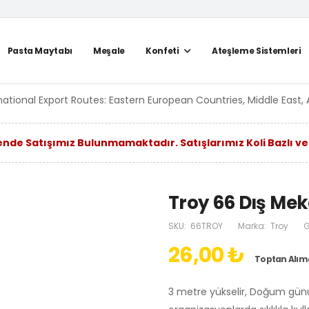
Pasta Maytabı
Meşale
Konfeti
Ateşleme Sistemleri
national Export Routes: Eastern European Countries, Middle East, 
nde Satışımız Bulunmamaktadır. Satışlarımız Koli Bazlı ve
Troy 66 Dış Me
SKU:
66TROY
Marka:
Troy
G
26,00 ₺
Toptan Alımd
3 metre yükselir, Doğum günü, 