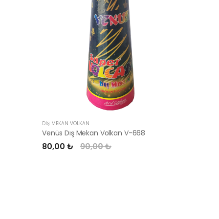
DIŞ MEKAN VOLKAN
DIŞ MEKAN 
Venüs Dış Mekan Volkan V-668
Venüs Dı
80,00 ₺
90,00 ₺
70,00 