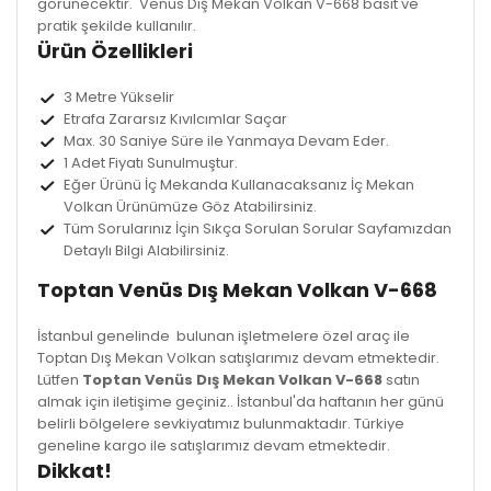
görünecektir. Venüs Dış Mekan Volkan V-668 basit ve
pratik şekilde kullanılır.
Ürün Özellikleri
3 Metre Yükselir
Etrafa Zararsız Kıvılcımlar Saçar
Max. 30 Saniye Süre ile Yanmaya Devam Eder.
1 Adet Fiyatı Sunulmuştur.
Eğer Ürünü İç Mekanda Kullanacaksanız
İç Mekan
Volkan
Ürünümüze Göz Atabilirsiniz.
Tüm Sorularınız İçin
Sıkça Sorulan Sorular
Sayfamızdan
Detaylı Bilgi Alabilirsiniz.
Toptan Venüs Dış Mekan Volkan V-668
İstanbul genelinde bulunan işletmelere özel araç ile
Toptan Dış Mekan Volkan satışlarımız devam etmektedir.
Lütfen
Toptan Venüs Dış Mekan Volkan V-668
satın
almak için iletişime geçiniz.. İstanbul'da haftanın her günü
belirli bölgelere sevkiyatımız bulunmaktadır. Türkiye
geneline kargo ile satışlarımız devam etmektedir.
Dikkat!