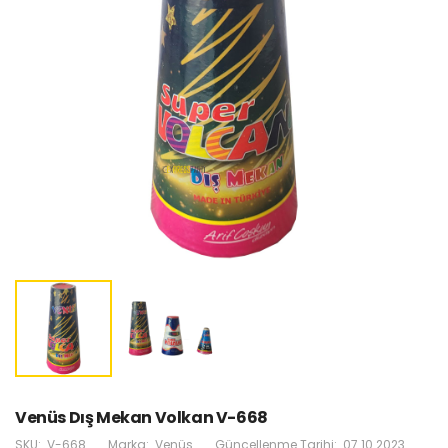
Venüs Dış Mekan Volkan V-668
SKU:
V-668
Marka:
Venüs
Güncellenme Tarihi:
07.10.2023